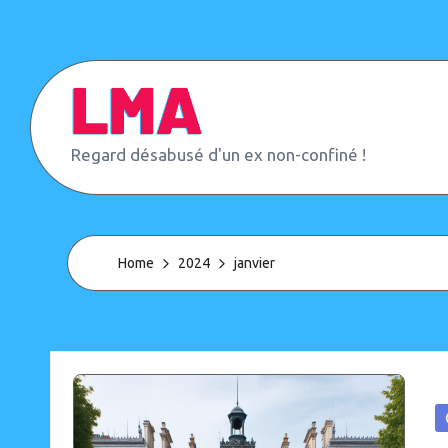
Skip
to
content
L
Regard désabusé d'un ex non-confiné !
e
M
o
n
d
Home
2024
janvier
e
d'
A
p
r
è
s
P
(
in