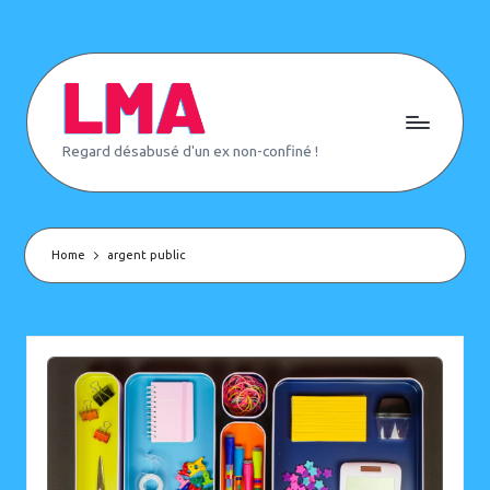
Skip
to
content
L
Regard désabusé d'un ex non-confiné !
e
M
o
n
d
e
Home
argent public
d'
A
p
rè
s
(
o
u
p
a
s)