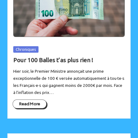
Posted
Chroniques
in
Pour 100 Balles t’as plus rien !
Hier soir, le Premier Ministre annonçait une prime
exceptionnelle de 100 € versée automatiquement à tou·te·s
les Français·e·s qui gagnent moins de 2000€ par mois. Face
à l'inflation des prix…
Read More
Instagram
Bluesky