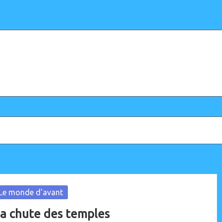
osted
Le monde d'avant
a chute des temples