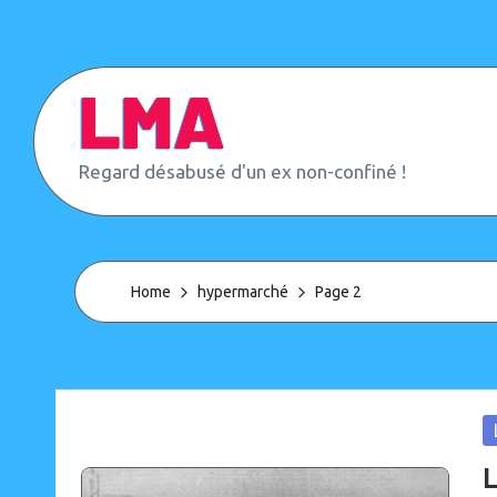
Skip
to
content
L
Regard désabusé d'un ex non-confiné !
e
M
o
n
d
Home
hypermarché
Page 2
e
d'
A
p
r
è
P
s
in
L
(