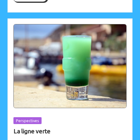
Posted
Perspectives
in
La ligne verte