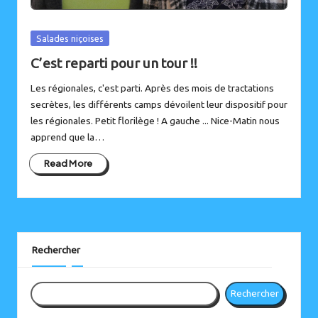
Posted
Salades niçoises
in
C’est reparti pour un tour !!
Les régionales, c'est parti. Après des mois de tractations
secrètes, les différents camps dévoilent leur dispositif pour
les régionales. Petit florilège ! A gauche ... Nice-Matin nous
apprend que la…
Read More
Instagram
Bluesky
Rechercher
Rechercher