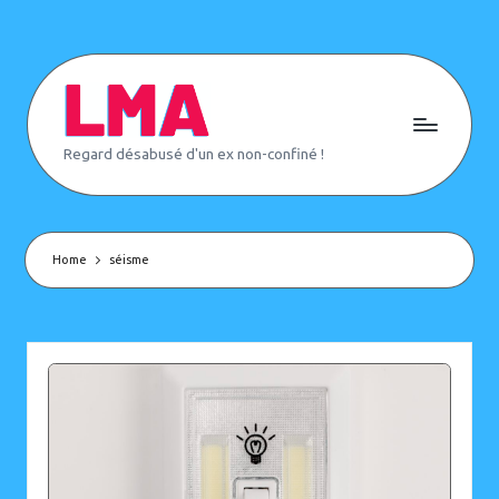
Skip
to
content
L
Regard désabusé d'un ex non-confiné !
e
M
o
n
d
e
Home
séisme
d'
A
p
rè
s
(
o
u
p
a
s)