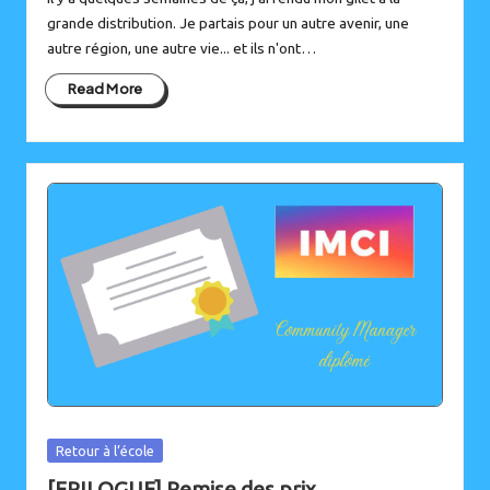
grande distribution. Je partais pour un autre avenir, une
autre région, une autre vie... et ils n'ont…
Read More
Posted
Retour à l’école
in
[EPILOGUE] Remise des prix