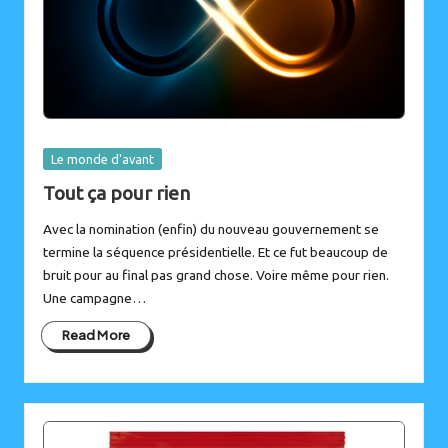
Posted
Le monde d'avant
in
Tout ça pour rien
Avec la nomination (enfin) du nouveau gouvernement se
termine la séquence présidentielle. Et ce fut beaucoup de
bruit pour au final pas grand chose. Voire même pour rien.
Une campagne…
Read More