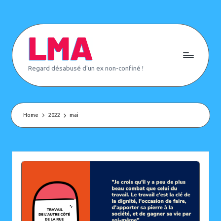
Skip
to
content
L
Regard désabusé d'un ex non-confiné !
e
M
o
n
d
e
Home
2022
mai
d'
A
p
rè
s
(
o
u
p
a
s)