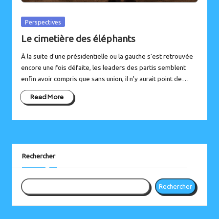
Posted
Perspectives
in
Le cimetière des éléphants
À la suite d'une présidentielle ou la gauche s'est retrouvée
encore une fois défaite, les leaders des partis semblent
enfin avoir compris que sans union, il n'y aurait point de…
Read More
Instagram
Bluesky
Rechercher
Rechercher