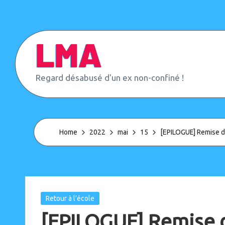
Skip
to
content
L
Regard désabusé d'un ex non-confiné !
e
M
o
n
d
Home
2022
mai
15
[EPILOGUE] Remise d
e
d'
A
p
r
è
Posted
Retour à l’école
s
in
[EPILOGUE] Remise d
(