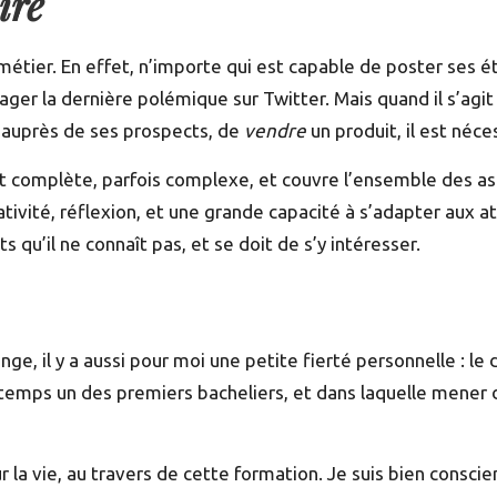
ire
 métier. En effet, n’importe qui est capable de poster ses 
tager la dernière polémique sur Twitter. Mais quand il s’a
n auprès de ses prospects, de
vendre
un produit, il est néc
st complète
, parfois complexe, et couvre l’ensemble des as
éativité, réflexion, et une grande capacité à s’adapter aux 
s qu’il ne connaît pas, et se doit de s’y intéresser.
enge, il y a aussi pour moi une petite fierté personnelle : l
ongtemps un des premiers bacheliers, et dans laquelle mener 
 la vie, au travers de cette formation. Je suis bien conscient