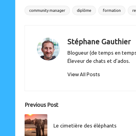
community manager
diplôme
formation
r
Tags:
Stéphane Gauthier
Blogueur (de temps en temps),
Éleveur de chats et d'ados.
View All Posts
Post
Previous Post
navigation
Le cimetière des éléphants