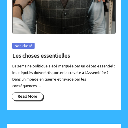
Posted
Non classé
in
Les choses essentielles
La semaine politique a été marquée par un débat essentiel :
les députés doivent-ils porter la cravate à l'Assemblée ?
Dans un monde en guerre et ravagé par les
conséquences…
Read More
Instagram
Bluesky