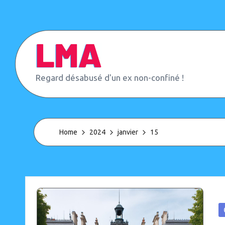
Skip
to
content
L
Regard désabusé d'un ex non-confiné !
e
M
o
n
d
Home
2024
janvier
15
e
d'
A
p
r
è
s
P
(
in