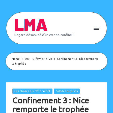
Skip
to
content
L
Regard désabusé d'un ex non-confiné !
e
M
o
n
d
e
Home
2021
février
23
Confinement 3 : Nice remporte
d'
le trophée
A
p
rè
s
(
o
Posted
Les choses qui m'énervent
Salades niçoises
u
in
p
Confinement 3 : Nice
a
s)
remporte le trophée