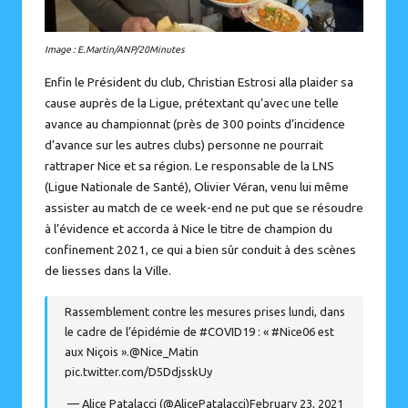
Image : E.Martin/ANP/20Minutes
Enfin le Président du club, Christian Estrosi alla plaider sa
cause auprès de la Ligue, prétextant qu’avec une telle
avance au championnat (près de 300 points d’incidence
d’avance sur les autres clubs) personne ne pourrait
rattraper Nice et sa région. Le responsable de la LNS
(Ligue Nationale de Santé), Olivier Véran, venu lui même
assister au match de ce week-end ne put que se résoudre
à l’évidence et accorda à Nice le titre de champion du
confinement 2021, ce qui a bien sûr conduit à des scènes
de liesses dans la Ville.
Rassemblement contre les mesures prises lundi, dans
le cadre de l’épidémie de
#COVID19
: «
#Nice06
est
aux Niçois ».
@Nice_Matin
pic.twitter.com/D5DdjsskUy
— Alice Patalacci (@AlicePatalacci)
February 23, 2021