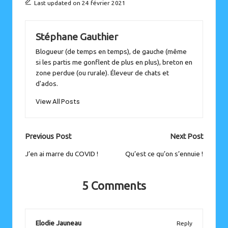
Last updated on 24 février 2021
Stéphane Gauthier
Blogueur (de temps en temps), de gauche (même
si les partis me gonflent de plus en plus), breton en
zone perdue (ou rurale). Éleveur de chats et
d'ados.
View All Posts
Post
Previous Post
Next Post
navigation
J’en ai marre du COVID !
Qu’est ce qu’on s’ennuie !
5 Comments
Elodie Jauneau
Reply