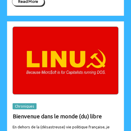
Read More
Posted
Chroniques
in
Bienvenue dans le monde (du) libre
En dehors de la (désastreuse) vie politique française, je