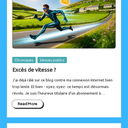
Posted
Chroniques
Sévices publics
in
Excès de vitesse ?
J'ai déjà râlé sur ce blog contre ma connexion Internet bien
trop lente. Et bien - oyez, oyez- ce temps est désormais
révolu. Je suis l'heureux titulaire d'un abonnement à…
Read More