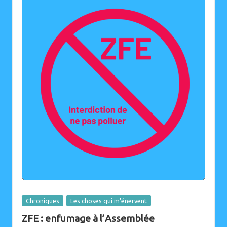
Posted
Chroniques
Les choses qui m'énervent
in
ZFE : enfumage à l’Assemblée