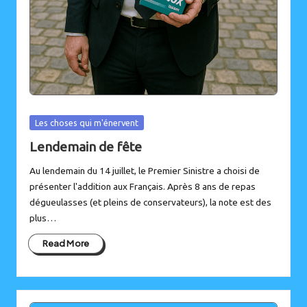
Posted
Les choses qui m'énervent
in
Lendemain de fête
Au lendemain du 14 juillet, le Premier Sinistre a choisi de
présenter l'addition aux Français. Après 8 ans de repas
dégueulasses (et pleins de conservateurs), la note est des
plus…
Read More