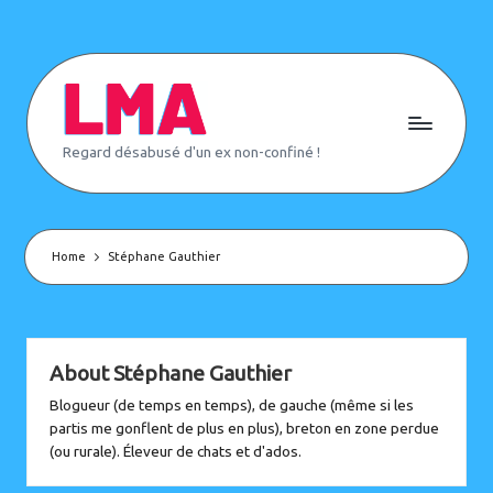
Skip
to
content
L
Regard désabusé d'un ex non-confiné !
e
M
o
n
d
e
Home
Stéphane Gauthier
d'
A
p
rè
s
(
About Stéphane Gauthier
o
Blogueur (de temps en temps), de gauche (même si les
u
p
partis me gonflent de plus en plus), breton en zone perdue
a
(ou rurale). Éleveur de chats et d'ados.
s)