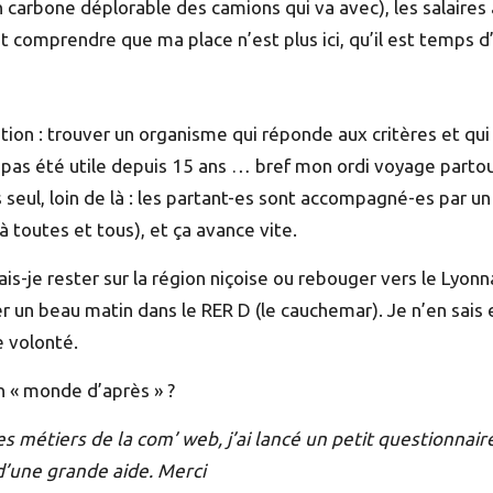
lan carbone déplorable des camions qui va avec), les salaire
ent comprendre que ma place n’est plus ici, qu’il est temps 
tion : trouver un organisme qui réponde aux critères et qui 
a pas été utile depuis 15 ans … bref mon ordi voyage parto
 seul, loin de là : les partant-es sont accompagné-es par un 
 toutes et tous), et ça avance vite.
: vais-je rester sur la région niçoise ou rebouger vers le Lyo
 un beau matin dans le RER D (le cauchemar). Je n’en sais e
e volonté.
 « monde d’après » ?
 métiers de la com’ web, j’ai lancé un petit questionnair
d’une grande aide. Merci