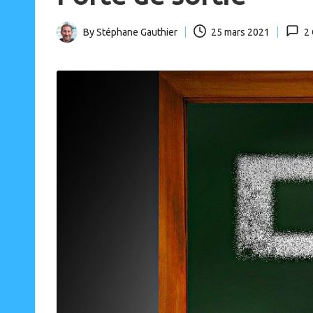
o
u
By
Stéphane Gauthier
25 mars 2021
2
p
Posted
a
by
s)