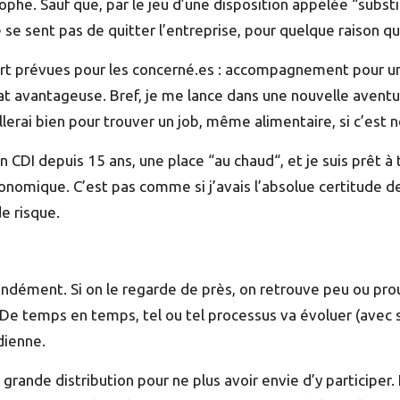
he. Sauf que, par le jeu d’une disposition appelée “substitu
e se sent pas de quitter l’entreprise, pour quelque raison qu
art prévues pour les concerné.es : accompagnement pour un
at avantageuse. Bref, je me lance dans une nouvelle aventur
erai bien pour trouver un job, même alimentaire, si c’est n
n CDI depuis 15 ans, une place “au chaud“, et je suis prêt à
conomique. C’est pas comme si j’avais l’absolue certitude de 
de risque.
ondément. Si on le regarde de près, on retrouve peu ou pro
e temps en temps, tel ou tel processus va évoluer (avec son
dienne.
 grande distribution pour ne plus avoir envie d’y participer.