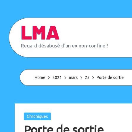
Skip
to
content
L
Regard désabusé d'un ex non-confiné !
e
M
o
n
d
Home
2021
mars
25
Porte de sortie
e
d'
A
p
r
è
Posted
Chroniques
s
in
Porte de sortie
(