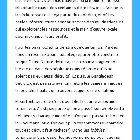
priorité les pays les plus pauvres, où la moindre mousson
inhabituelle cause des centaines de morts, ou la famine et
la sécheresse font déjà partie du quotidien, et où les
seules infrastructures sont au service des multinationales
qui exploitent les ressources et la main d’œuvre locale
pour maximiser leurs profits.
Pour les pays
riches
, ça tiendra quelque temps. Y’a des
sous en réserve pour s’adapter, réparer et reconstruire
ce que Dame Nature détruira, et on pourra soigner nos
blessé·es dans des hôpitaux (sous réserve qu’ils ne
soient pas eux aussi détruits). Et puis, le Bangladesh
détruit, c’est pas si grave, on mettra les usines à fringues
un peu plus haut… on trouvera toujours une solution.
Et surtout, tant que c’est possible, la course au pognon
continuera. C’est pas parce qu’on a passé son week-end à
déblayer sa baraque inondée qu’on peut pas venir bosser
le lundi matin, ou qu’on peut plus consommer (au contraire
tout est détruit faut racheter). Donc, les
lobbies
continueront à presser les gouvernements pour que rien