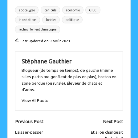
Tags:
apocalypse
canicule
économie
GIEC
inondations
lobbies
politique
réchauffement climatique
Last updated on 9 août 2021
Stéphane Gauthier
Blogueur (de temps en temps), de gauche (même
si les partis me gonflent de plus en plus), breton en
zone perdue (ou rurale). Éleveur de chats et
d'ados.
View All Posts
Post
Previous Post
Next Post
navigation
Laisser-passer
Et si on changeait