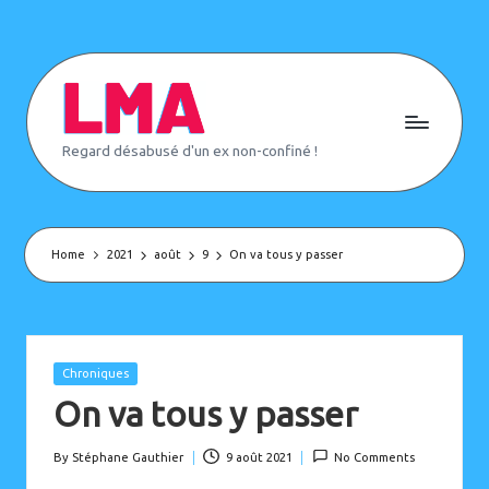
Skip
to
content
L
Regard désabusé d'un ex non-confiné !
e
M
o
n
d
e
Home
2021
août
9
On va tous y passer
d'
A
p
rè
s
(
Posted
Chroniques
o
in
On va tous y passer
u
p
a
s)
By
Stéphane Gauthier
9 août 2021
No Comments
Posted