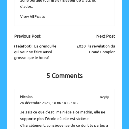
zone perdue (ou rurale). Éleveur de chats et
d'ados.
View All Posts
Post
Previous Post
Next Post
navigation
(Téléfoot) : La grenouille
2020 : la révélation du
qui veut se faire aussi
Grand Complot
grosse que le boeuf
5 Comments
Nicolas
Reply
20 décembre 2020,
18 06 38 123812
Je sais ce que c’est : ma nièce a ce machin, elle ne
supporte plus l’école où elle est victime
d’harcèlement, conséquence de ce dont tu parles à