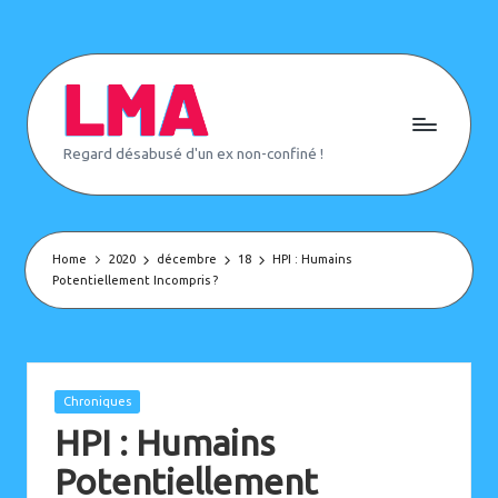
Skip
to
content
L
Regard désabusé d'un ex non-confiné !
e
M
o
n
d
e
Home
2020
décembre
18
HPI : Humains
d'
Potentiellement Incompris ?
A
p
rè
s
(
o
Posted
Chroniques
u
in
p
HPI : Humains
a
s)
Potentiellement