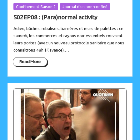
Posted
Confinement Saison 2
Journal d'un non-confiné
in
S02EP08 : (Para)normal activity
Adieu, bâches, rubalises, barrières et murs de palettes : ce
samedi, les commerces et rayons non-essentiels rouvrent
leurs portes (avec un nouveau protocole sanitaire que nous
connaîtrons 48h à l'avance).…
Read More