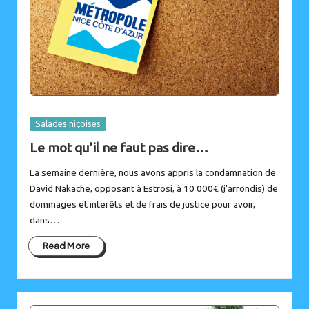
Posted
Salades niçoises
in
Le mot qu’il ne faut pas dire…
La semaine dernière, nous avons appris la condamnation de
David Nakache, opposant à Estrosi, à 10 000€ (j'arrondis) de
dommages et interêts et de frais de justice pour avoir,
dans…
Read More