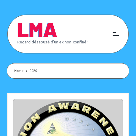
Skip
to
content
L
Regard désabusé d'un ex non-confiné !
e
M
o
n
d
e
Home
2020
d'
A
p
rè
s
(
o
u
p
a
s)