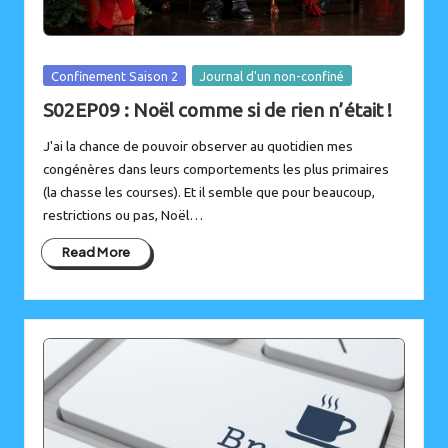
Posted
Confinement Saison 2
Journal d'un non-confiné
in
S02EP09 : Noël comme si de rien n’était !
J'ai la chance de pouvoir observer au quotidien mes
congénères dans leurs comportements les plus primaires
(la chasse les courses). Et il semble que pour beaucoup,
restrictions ou pas, Noël…
Read More