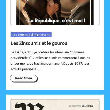
Posted
Les choses qui m'énervent
in
Les Zinsoumis et le gourou
Je l'ai déjà dit ... je préfère les idées aux “hommes
providentiels“ ... et les Insoumis commencent à me les
briser menu. Le bashing permanent Depuis 2017, leur
activité principale…
Read More