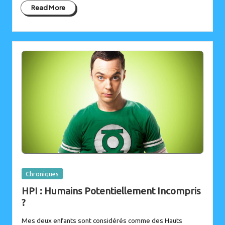
Read More
Posted
Chroniques
in
HPI : Humains Potentiellement Incompris
?
Mes deux enfants sont considérés comme des Hauts