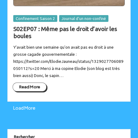
Posted
Confinement Saison 2
Journal d'un non-confiné
in
S02EP07 : Même pas le droit d’avoir les
boules
Y'avait bien une semaine qu'on avait pas eu droit à une
grosse cagade gouvernementale :
https://twitter.com/ElodieJauneau/status/1329027706089
050112?s=20 Merci à ma copine Elodie (son blog est très
bien aussi) Donc, le sapin…
Read More
Load More
Instagram
Bluesky
Rechercher