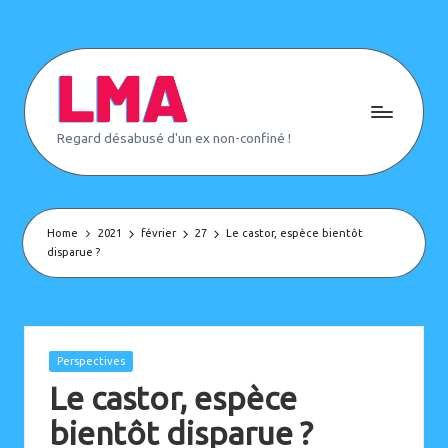
Skip
to
content
L
Regard désabusé d'un ex non-confiné !
e
M
o
n
d
e
Home
2021
février
27
Le castor, espèce bientôt
d'
disparue ?
A
p
rè
s
(
o
Posted
Perspectives
u
in
p
Le castor, espèce
a
s)
bientôt disparue ?