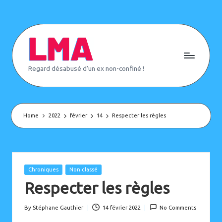
Skip
to
content
L
Regard désabusé d'un ex non-confiné !
e
M
o
n
d
e
Home
2022
février
14
Respecter les règles
d'
A
p
rè
s
(
Posted
Chroniques
Non classé
o
in
Respecter les règles
u
p
a
s)
By
Stéphane Gauthier
14 février 2022
No Comments
Posted