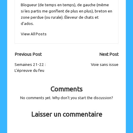
Blogueur (de temps en temps), de gauche (même
si les partis me gonflent de plus en plus), breton en
zone perdue (ou rurale). Éleveur de chats et
d'ados.
View All Posts
Post
Previous Post
Next Post
navigation
Semaines 21-22 :
Voie sans issue
L’épreuve du feu
Comments
No comments yet. Why don’t you start the discussion?
Laisser un commentaire