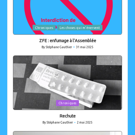
Posted
Chroniques
Les choses qui m'énervent
in
ZFE : enfumage à l’Assemblée
By
Stéphane Gauthier
31 mai 2025
Posted
by
Posted
Chroniques
in
Rechute
By
Stéphane Gauthier
2 mai 2025
Posted
by