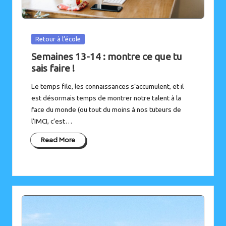
Posted
Retour à l’école
in
Semaines 13-14 : montre ce que tu
sais faire !
Le temps file, les connaissances s’accumulent, et il
est désormais temps de montrer notre talent à la
face du monde (ou tout du moins à nos tuteurs de
l'IMCI, c’est…
Read More