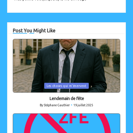
Post You Might Like
Posted
Les choses qui m'énervent
in
Lendemain de fête
By
Stéphane Gauthier
19 juillet 2025
Posted
by