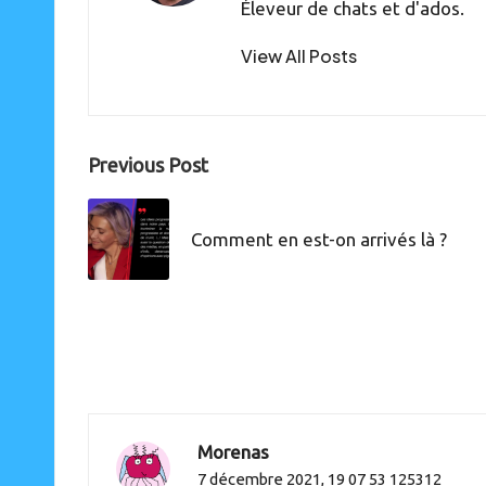
Éleveur de chats et d'ados.
View All Posts
Post
Previous Post
navigation
Comment en est-on arrivés là ?
Morenas
7 décembre 2021,
19 07 53 125312