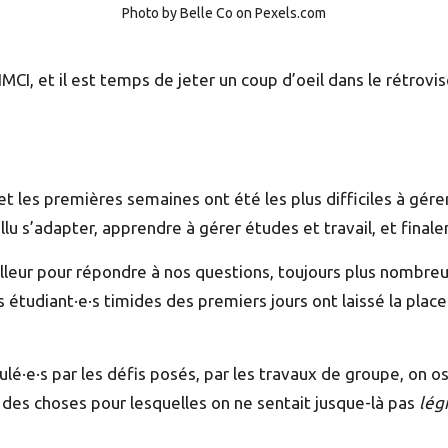
Photo by Belle Co on Pexels.com
IMCI
, et il est temps de jeter un coup d’oeil dans le rétrovis
 et
les premières semaines
ont été les plus difficiles à gére
allu s’adapter, apprendre
à gérer études et travail
, et final
leur pour répondre à nos questions, toujours plus nombreus
tudiant·e·s timides des premiers jours ont laissé la place à
imulé·e·s par les défis posés, par les travaux de groupe, on 
 des choses pour lesquelles on ne sentait jusque-là pas
lég