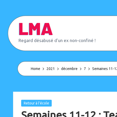
Skip
to
content
L
Regard désabusé d'un ex non-confiné !
e
M
o
n
d
Home
2021
décembre
7
Semaines 11-12
e
d'
A
p
r
è
Posted
Retour à l’école
s
in
Semaines 11-12 : Te
(