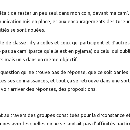
tait de rester un peu seul dans mon coin, devant ma cam’. E
munication mis en place, et aux encouragements des tuteurs
itiés se sont nouées.
e de classe : il y a celles et ceux qui participent et d’autr
me pas sa cam’ (parce qu’elle est en pyjama) ou celui qui oub
s mais unis dans un même objectif.
la question qui ne trouve pas de réponse, que ce soit par les
ces ses connaissances, et tout ça se retrouve dans une sor
voir arriver des réponses, des propositions.
nt au travers des
groupes constitués pour la circonstance
et
sonnes avec lesquelles on ne se sentait pas d’affinités part