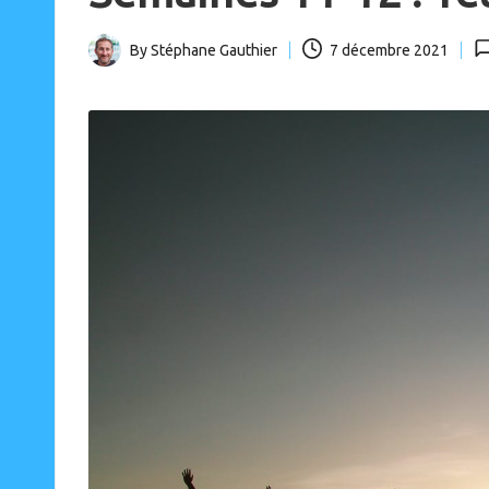
o
u
By
Stéphane Gauthier
7 décembre 2021
p
Posted
a
by
s)