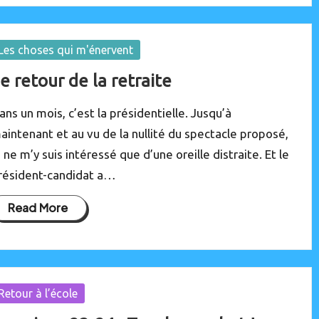
osted
Les choses qui m'énervent
e retour de la retraite
ans un mois, c’est la présidentielle. Jusqu’à
aintenant et au vu de la nullité du spectacle proposé,
e ne m’y suis intéressé que d’une oreille distraite. Et le
résident-candidat a…
Read More
osted
Retour à l’école