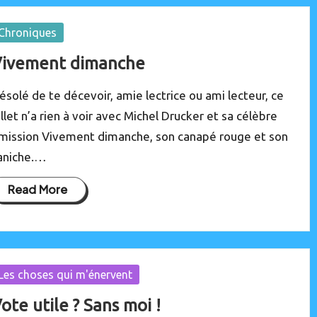
osted
Chroniques
ivement dimanche
ésolé de te décevoir, amie lectrice ou ami lecteur, ce
illet n’a rien à voir avec Michel Drucker et sa célèbre
mission Vivement dimanche, son canapé rouge et son
aniche.…
Read More
osted
Les choses qui m'énervent
ote utile ? Sans moi !