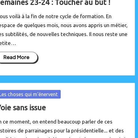
emaines 23-24 : Toucher au but !
ous voilà à la fin de notre cycle de formation. En
’espace de quelques mois, nous avons appris un métier,
es subtilités, de nouvelles techniques. Il nous reste une
etite…
Read More
osted
Les choses qui m'énervent
oie sans issue
n ce moment, on entend beaucoup parler de ces
istoires de parrainages pour la présidentielle... et des