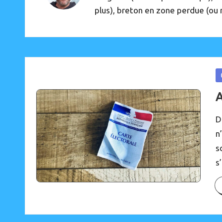
o
plus), breton en zone perdue (ou r
u
p
a
s)
P
in
A
D
n
s
s