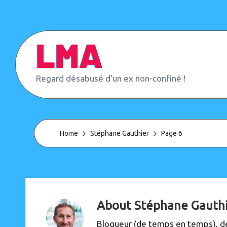
Skip
to
content
L
Regard désabusé d'un ex non-confiné !
e
M
o
n
d
Home
Stéphane Gauthier
Page 6
e
d'
A
p
r
è
About Stéphane Gauth
s
(
Blogueur (de temps en temps), de