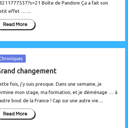
8211777537?s=21 Boîte de Pandore Ça a fait son
etit effet ……
Read More
osted
Chroniques
rand changement
ette fois, j’y suis presque. Dans une semaine, je
ermine mon stage, ma formation, et je déménage … à
’autre bout de la France ! Cap sur une autre vie…
Read More