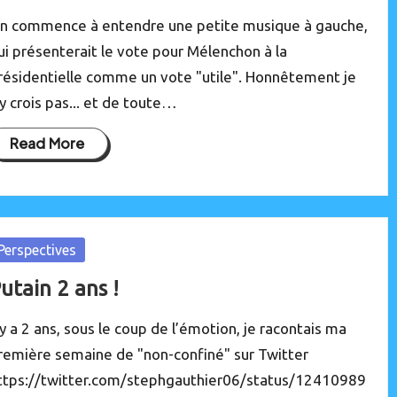
n commence à entendre une petite musique à gauche,
ui présenterait le vote pour Mélenchon à la
résidentielle comme un vote "utile". Honnêtement je
'y crois pas... et de toute…
Read More
osted
Perspectives
utain 2 ans !
l y a 2 ans, sous le coup de l’émotion, je racontais ma
remière semaine de "non-confiné" sur Twitter
ttps://twitter.com/stephgauthier06/status/12410989