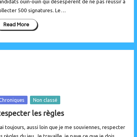
andidats ouin-ouin qui désespèrent de ne pas réussir à
ollecter 500 signatures. Le…
Read More
osted
Chroniques
Non classé
especter les règles
’ai toujours, aussi loin que je me souviennes, respecter
es règles du jeu. Je travaille, je paye ce que je dois.