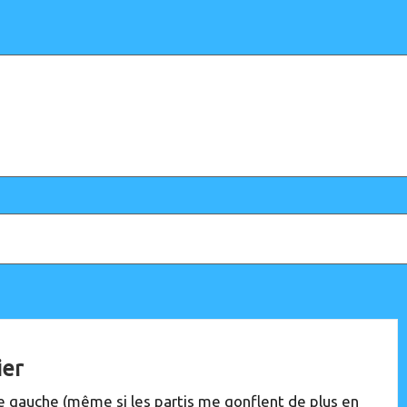
ier
 gauche (même si les partis me gonflent de plus en