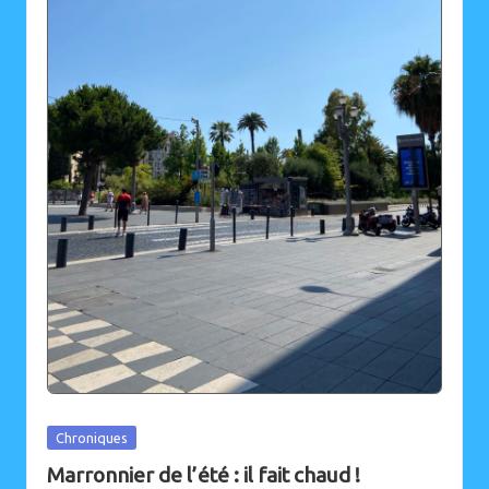
Posted
Chroniques
in
Marronnier de l’été : il fait chaud !