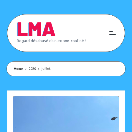
Skip
to
content
L
Regard désabusé d'un ex non-confiné !
e
M
o
n
d
e
Home
2020
juillet
d'
A
p
rè
s
(
o
u
p
a
s)