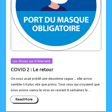
Posted
Les choses qui m'énervent
in
COVID 2 : Le retour
On nous avait prédit une deuxième vague ... elle arrive
semble-t-il plus vite que prévu. Tous ceux qui croyaient que
nous avions vaincu le virus en restant 8 semaines le…
Read More