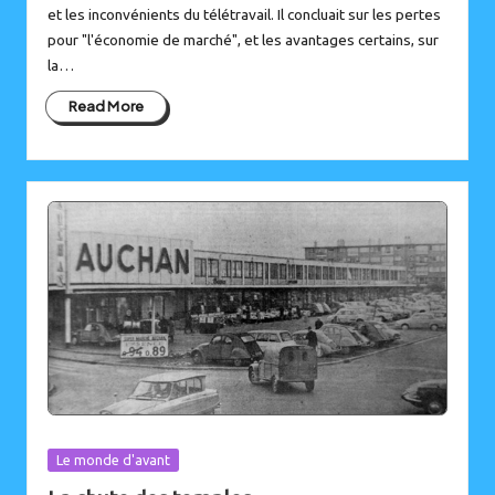
et les inconvénients du télétravail. Il concluait sur les pertes
pour "l'économie de marché", et les avantages certains, sur
la…
Read More
Posted
Le monde d'avant
in