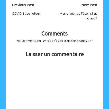
Post
Previous Post
Next Post
navigation
COVID 2 : Le retour
Marronnier de l’été : il fait
chaud !
Comments
No comments yet. Why don’t you start the discussion?
Laisser un commentaire