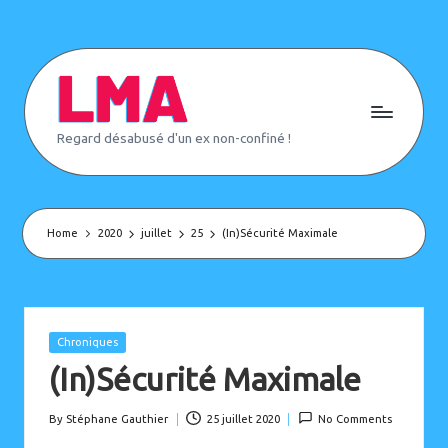
Skip
to
content
L
Regard désabusé d'un ex non-confiné !
e
M
o
n
d
e
Home
2020
juillet
25
(In)Sécurité Maximale
d'
A
p
rè
s
(
Posted
Chroniques
o
in
(In)Sécurité Maximale
u
p
a
s)
By
Stéphane Gauthier
25 juillet 2020
No Comments
Posted